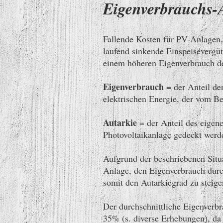
Eigenverbrauchs-A
Fallende Kosten für PV-Anlagen,
laufend sinkende Einspeisevergü
einem höheren Eigenverbrauch der
Eigenverbrauch
= der Anteil der
elektrischen Energie, der vom Be
Autarkie
= der Anteil des eigen
Photovoltaikanlage gedeckt werd
Aufgrund der beschriebenen Situa
Anlage, den Eigenverbrauch dur
somit den Autarkiegrad zu steige
Der durchschnittliche Eigenverbra
35% (s. diverse Erhebungen), d