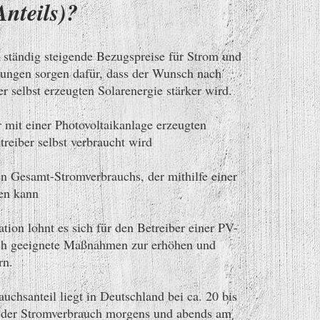
nteils)?
 ständig steigende Bezugspreise für Strom und
tungen sorgen dafür, dass der Wunsch nach
 selbst erzeugten Solarenergie stärker wird.
 mit einer Photovoltaikanlage erzeugten
treiber selbst verbraucht wird
en Gesamt-Stromverbrauchs, der mithilfe einer
en kann
tion lohnt es sich für den Betreiber einer PV-
ch geeignete Maßnahmen zur erhöhen und
rn.
uchsanteil liegt in Deutschland bei ca. 20 bis
a der Stromverbrauch morgens und abends am