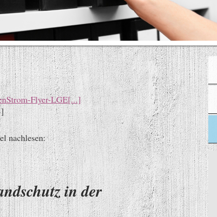
enStrom-Flyer-LGE[...]
]
el nachlesen:
ndschutz in der