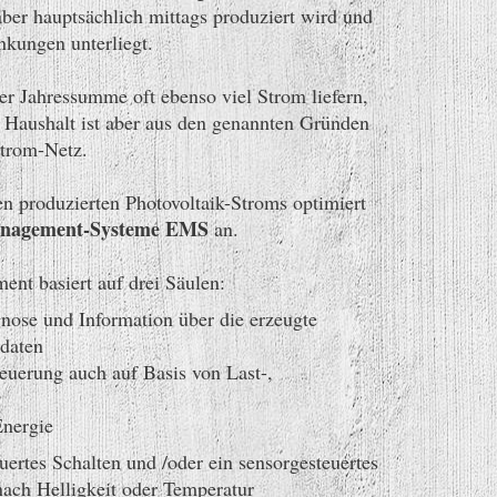
aber hauptsächlich mittags produziert wird und
nkungen unterliegt.
r Jahressumme oft ebenso viel Strom liefern,
r Haushalt ist aber aus den genannten Gründen
Strom-Netz.
n produzierten Photovoltaik-Stroms optimiert
anagement-Systeme EMS
an.
ent basiert auf drei Säulen:
ose und Information über die erzeugte
sdaten
euerung auch auf Basis von Last-,
nergie
uertes Schalten und /oder ein sensorgesteuertes
nach Helligkeit oder Temperatur