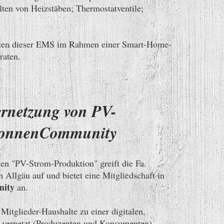
en von Heizstäben; Thermostatventile;
eiten dieser EMS im Rahmen einer Smart-Home-
raten.
rnetzung von PV-
 sonnenCommunity
en "PV-Strom-Produktion" greift die Fa.
Allgäu auf und bietet eine Mitgliedschaft in
ity
an.
itglieder-Haushalte zu einer digitalen,
 vernetzt (Produzenten und Konsumenten).